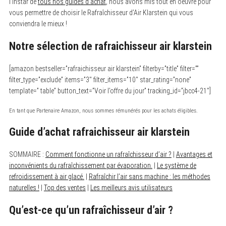
l’instar de
tous nos guides d’achat
, nous avons mis tout en oeuvre pour
vous permettre de choisir le Rafraîchisseur d’Air Klarstein qui vous
conviendra le mieux !
Notre sélection de rafraichisseur air klarstein
[amazon bestseller=”rafraichisseur air klarstein” filterby=”title” filter=””
filter_type=”exclude” items=”3″ filter_items=”10″ star_rating=”none”
template=” table” button_text=”Voir l’offre du jour” tracking_id=”jbcc4-21″]
En tant que Partenaire Amazon, nous sommes rémunérés pour les achats éligibles.
Guide d’achat rafraichisseur air klarstein
SOMMAIRE :
Comment fonctionne un rafraîchisseur d’air ?
|
Avantages et
inconvénients du rafraîchissement par évaporation.
|
Le système de
refroidissement à air glacé.
|
Rafraîchir l’air sans machine : les méthodes
naturelles !
|
Top des ventes
|
Les meilleurs avis utilisateurs
Qu’est-ce qu’un rafraîchisseur d’air ?