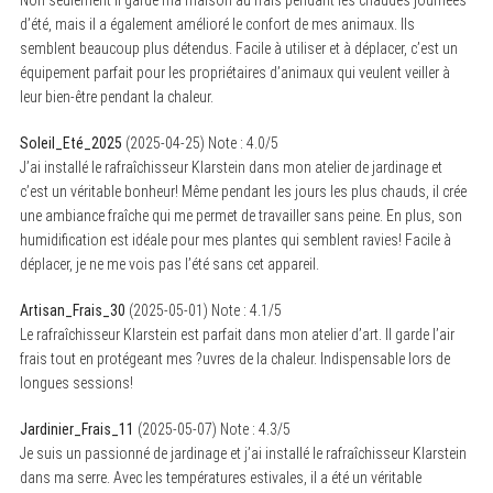
d’été, mais il a également amélioré le confort de mes animaux. Ils
semblent beaucoup plus détendus. Facile à utiliser et à déplacer, c’est un
équipement parfait pour les propriétaires d’animaux qui veulent veiller à
leur bien-être pendant la chaleur.
Soleil_Eté_2025
(
2025-04-25
)
Note :
4.0
/5
J’ai installé le rafraîchisseur Klarstein dans mon atelier de jardinage et
c’est un véritable bonheur! Même pendant les jours les plus chauds, il crée
une ambiance fraîche qui me permet de travailler sans peine. En plus, son
humidification est idéale pour mes plantes qui semblent ravies! Facile à
déplacer, je ne me vois pas l’été sans cet appareil.
Artisan_Frais_30
(
2025-05-01
)
Note :
4.1
/5
Le rafraîchisseur Klarstein est parfait dans mon atelier d’art. Il garde l’air
frais tout en protégeant mes ?uvres de la chaleur. Indispensable lors de
longues sessions!
Jardinier_Frais_11
(
2025-05-07
)
Note :
4.3
/5
Je suis un passionné de jardinage et j’ai installé le rafraîchisseur Klarstein
dans ma serre. Avec les températures estivales, il a été un véritable