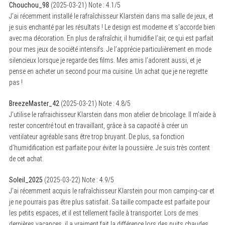
Chouchou_98
(
2025-03-21
)
Note :
4.1
/5
J’ai récemment installé le rafraîchisseur Klarstein dans ma salle de jeux, et
je suis enchanté par les résultats ! Le design est moderne et s’accorde bien
avec ma décoration. En plus de rafraîchir, il humidifie l’air, ce qui est parfait
pour mes jeux de société intensifs. Je l’apprécie particulièrement en mode
silencieux lorsque je regarde des films. Mes amis l’adorent aussi, et je
pense en acheter un second pour ma cuisine. Un achat que je ne regrette
pas !
BreezeMaster_42
(
2025-03-21
)
Note :
4.8
/5
J’utilise le rafraichisseur Klarstein dans mon atelier de bricolage. Il m’aide à
rester concentré tout en travaillant, grâce à sa capacité à créer un
ventilateur agréable sans être trop bruyant. De plus, sa fonction
d’humidification est parfaite pour éviter la poussière. Je suis très content
de cet achat.
Soleil_2025
(
2025-03-22
)
Note :
4.9
/5
J’ai récemment acquis le rafraîchisseur Klarstein pour mon camping-car et
je ne pourrais pas être plus satisfait. Sa taille compacte est parfaite pour
les petits espaces, et il est tellement facile à transporter. Lors de mes
dernières vacances, il a vraiment fait la différence lors des nuits chaudes.