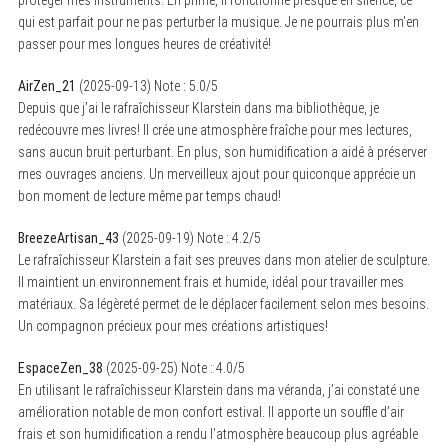
qui est parfait pour ne pas perturber la musique. Je ne pourrais plus m’en
passer pour mes longues heures de créativité!
AirZen_21
(
2025-09-13
)
Note :
5.0
/5
Depuis que j’ai le rafraîchisseur Klarstein dans ma bibliothèque, je
redécouvre mes livres! Il crée une atmosphère fraîche pour mes lectures,
sans aucun bruit perturbant. En plus, son humidification a aidé à préserver
mes ouvrages anciens. Un merveilleux ajout pour quiconque apprécie un
bon moment de lecture même par temps chaud!
BreezeArtisan_43
(
2025-09-19
)
Note :
4.2
/5
Le rafraîchisseur Klarstein a fait ses preuves dans mon atelier de sculpture.
Il maintient un environnement frais et humide, idéal pour travailler mes
matériaux. Sa légèreté permet de le déplacer facilement selon mes besoins.
Un compagnon précieux pour mes créations artistiques!
EspaceZen_38
(
2025-09-25
)
Note :
4.0
/5
En utilisant le rafraîchisseur Klarstein dans ma véranda, j’ai constaté une
amélioration notable de mon confort estival. Il apporte un souffle d’air
frais et son humidification a rendu l’atmosphère beaucoup plus agréable