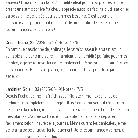
sauveur! Il maintient un taux d’humidité idéal pour mes plantes tout en
créant une atmosphère fraîche. J’apprécie aussi sa facilité d’utilisation et
sa possibilité de le déplacer selon mes besoins. C’est devenu un
indispensable pour garantir la santé de mon jardin. Je ne peux que le
recommander aux jardiniers !
GreenThumb_22
(
2025-05-13
)
Note :
4.7
/5
En tant que passionné de jardinage, le rafraîchisseur Klarstein est un
véritable allié dans ma serre. Il maintient une humidité parfaite pour mes
plantes, et je peux travailler confortablement même lors des journées les
S
e
plus chaudes. Facile à déplacer, c’est un must-have pour tout jardinier
a
sérieux!
r
c
h
Jardinier_Soleil_33
(
2025-05-19
)
Note :
4.7
/5
f
Depuis l’achat de mon rafraîchisseur Klarstein, mon expérience de
o
jardinage a complètement changé ! Utilisé dans ma serre, il régule non
r
:
seulement la chaleur, mais crée aussi un environnement humide idéal pour
mes plantes. J’adore sa fonction portable, car je peux le déplacer
facilement selon l’heure de la journée. Même durant les canicules, je me
sens à l’aise pour travailler longuement. Je le recommande vivement à
tous les passionnés de jardinage!