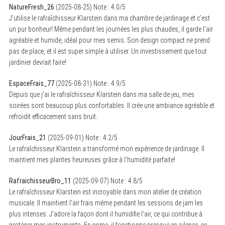
NatureFresh_26
(
2025-08-25
)
Note :
4.0
/5
J’utilise le rafraîchisseur Klarstein dans ma chambre de jardinage et c’est
un pur bonheur! Même pendant les journées les plus chaudes, il garde l’air
agréable et humide, idéal pour mes semis. Son design compact ne prend
pas de place, et il est super simple à utiliser. Un investissement que tout
jardinier devrait faire!
EspaceFrais_77
(
2025-08-31
)
Note :
4.9
/5
Depuis que j’ai le rafraîchisseur Klarstein dans ma salle de jeu, mes
soirées sont beaucoup plus confortables. Il crée une ambiance agréable et
refroidit efficacement sans bruit.
JourFrais_21
(
2025-09-01
)
Note :
4.2
/5
Le rafraîchisseur Klarstein a transformé mon expérience de jardinage. Il
maintient mes plantes heureuses grâce à l’humidité parfaite!
RafraichisseurBro_11
(
2025-09-07
)
Note :
4.8
/5
Le rafraîchisseur Klarstein est incroyable dans mon atelier de création
musicale. Il maintient l’air frais même pendant les sessions de jam les
plus intenses. J’adore la façon dont il humidifie l’air, ce qui contribue à
protéger mes instruments. En prime, il fonctionne presque en silence, ce