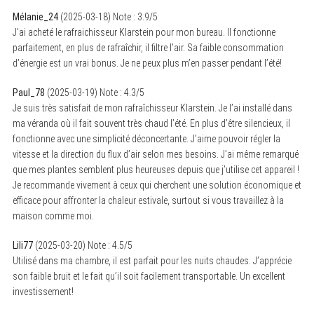
Mélanie_24
(
2025-03-18
)
Note :
3.9
/5
J’ai acheté le rafraichisseur Klarstein pour mon bureau. Il fonctionne
parfaitement, en plus de rafraîchir, il filtre l’air. Sa faible consommation
d’énergie est un vrai bonus. Je ne peux plus m’en passer pendant l’été!
Paul_78
(
2025-03-19
)
Note :
4.3
/5
Je suis très satisfait de mon rafraîchisseur Klarstein. Je l’ai installé dans
ma véranda où il fait souvent très chaud l’été. En plus d’être silencieux, il
fonctionne avec une simplicité déconcertante. J’aime pouvoir régler la
vitesse et la direction du flux d’air selon mes besoins. J’ai même remarqué
que mes plantes semblent plus heureuses depuis que j’utilise cet appareil !
Je recommande vivement à ceux qui cherchent une solution économique et
efficace pour affronter la chaleur estivale, surtout si vous travaillez à la
maison comme moi.
Lili77
(
2025-03-20
)
Note :
4.5
/5
Utilisé dans ma chambre, il est parfait pour les nuits chaudes. J’apprécie
son faible bruit et le fait qu’il soit facilement transportable. Un excellent
investissement!