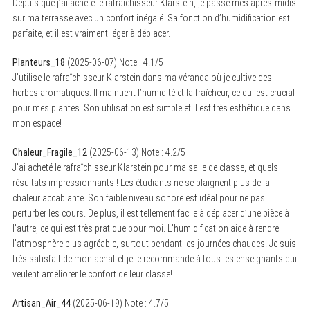
Depuis que j’ai acheté le rafraîchisseur Klarstein, je passe mes après-midis
sur ma terrasse avec un confort inégalé. Sa fonction d’humidification est
parfaite, et il est vraiment léger à déplacer.
Planteurs_18
(
2025-06-07
)
Note :
4.1
/5
J’utilise le rafraîchisseur Klarstein dans ma véranda où je cultive des
herbes aromatiques. Il maintient l’humidité et la fraîcheur, ce qui est crucial
pour mes plantes. Son utilisation est simple et il est très esthétique dans
mon espace!
Chaleur_Fragile_12
(
2025-06-13
)
Note :
4.2
/5
J’ai acheté le rafraîchisseur Klarstein pour ma salle de classe, et quels
résultats impressionnants ! Les étudiants ne se plaignent plus de la
chaleur accablante. Son faible niveau sonore est idéal pour ne pas
perturber les cours. De plus, il est tellement facile à déplacer d’une pièce à
l’autre, ce qui est très pratique pour moi. L’humidification aide à rendre
l’atmosphère plus agréable, surtout pendant les journées chaudes. Je suis
très satisfait de mon achat et je le recommande à tous les enseignants qui
veulent améliorer le confort de leur classe!
Artisan_Air_44
(
2025-06-19
)
Note :
4.7
/5