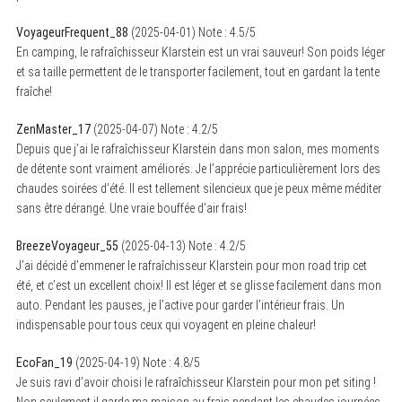
VoyageurFrequent_88
(
2025-04-01
)
Note :
4.5
/5
En camping, le rafraîchisseur Klarstein est un vrai sauveur! Son poids léger
et sa taille permettent de le transporter facilement, tout en gardant la tente
fraîche!
ZenMaster_17
(
2025-04-07
)
Note :
4.2
/5
Depuis que j’ai le rafraîchisseur Klarstein dans mon salon, mes moments
de détente sont vraiment améliorés. Je l’apprécie particulièrement lors des
chaudes soirées d’été. Il est tellement silencieux que je peux même méditer
sans être dérangé. Une vraie bouffée d’air frais!
BreezeVoyageur_55
(
2025-04-13
)
Note :
4.2
/5
J’ai décidé d’emmener le rafraîchisseur Klarstein pour mon road trip cet
été, et c’est un excellent choix! Il est léger et se glisse facilement dans mon
auto. Pendant les pauses, je l’active pour garder l’intérieur frais. Un
indispensable pour tous ceux qui voyagent en pleine chaleur!
EcoFan_19
(
2025-04-19
)
Note :
4.8
/5
Je suis ravi d’avoir choisi le rafraîchisseur Klarstein pour mon pet siting !
Non seulement il garde ma maison au frais pendant les chaudes journées