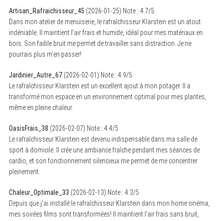
Artisan_Rafraichisseur_45
(
2026-01-25
)
Note :
4.7
/5
Dans mon atelier de menuiserie, le rafraîchisseur Klarstein est un atout
indéniable. Il maintient l’air frais et humide, idéal pour mes matériaux en
bois. Son faible bruit me permet de travailler sans distraction. Je ne
pourrais plus m’en passer!
Jardinier_Autre_67
(
2026-02-01
)
Note :
4.9
/5
Le rafraîchisseur Klarstein est un excellent ajout à mon potager. Il a
transformé mon espace en un environnement optimal pour mes plantes,
même en pleine chaleur.
OasisFrais_38
(
2026-02-07
)
Note :
4.4
/5
Le rafraîchisseur Klarstein est devenu indispensable dans ma salle de
sport à domicile. Il crée une ambiance fraîche pendant mes séances de
cardio, et son fonctionnement silencieux me permet de me concentrer
pleinement.
Chaleur_Optimale_33
(
2026-02-13
)
Note :
4.3
/5
Depuis que j’ai installé le rafraîchisseur Klarstein dans mon home cinéma,
mes soirées films sont transformées! Il maintient l’air frais sans bruit,