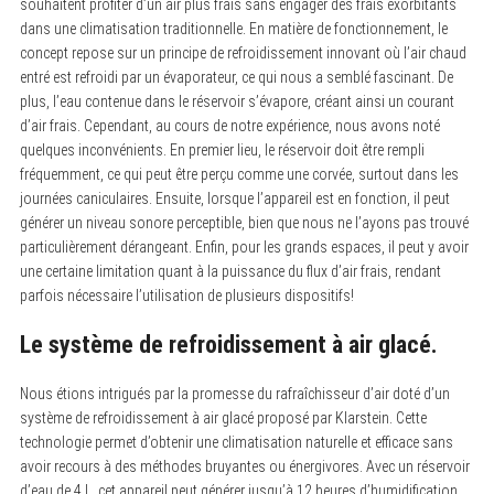
souhaitent profiter d’un air plus frais sans engager des frais exorbitants
dans une climatisation traditionnelle. En matière de fonctionnement, le
concept repose sur un principe de refroidissement innovant où l’air chaud
entré est refroidi par un évaporateur, ce qui nous a semblé fascinant. De
plus, l’eau contenue dans le réservoir s’évapore, créant ainsi un courant
d’air frais. Cependant, au cours de notre expérience, nous avons noté
quelques inconvénients. En premier lieu, le réservoir doit être rempli
fréquemment, ce qui peut être perçu comme une corvée, surtout dans les
journées caniculaires. Ensuite, lorsque l’appareil est en fonction, il peut
générer un niveau sonore perceptible, bien que nous ne l’ayons pas trouvé
particulièrement dérangeant. Enfin, pour les grands espaces, il peut y avoir
une certaine limitation quant à la puissance du flux d’air frais, rendant
parfois nécessaire l’utilisation de plusieurs dispositifs!
Le système de refroidissement à air glacé.
Nous étions intrigués par la promesse du rafraîchisseur d’air doté d’un
système de refroidissement à air glacé proposé par Klarstein. Cette
technologie permet d’obtenir une climatisation naturelle et efficace sans
avoir recours à des méthodes bruyantes ou énergivores. Avec un réservoir
d’eau de 4 L, cet appareil peut générer jusqu’à 12 heures d’humidification