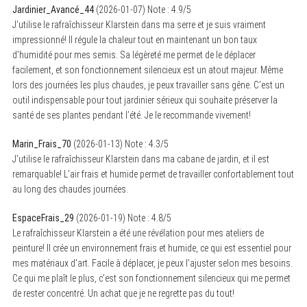
Jardinier_Avancé_44
(
2026-01-07
)
Note :
4.9
/5
J’utilise le rafraîchisseur Klarstein dans ma serre et je suis vraiment
impressionné! Il régule la chaleur tout en maintenant un bon taux
d’humidité pour mes semis. Sa légèreté me permet de le déplacer
facilement, et son fonctionnement silencieux est un atout majeur. Même
lors des journées les plus chaudes, je peux travailler sans gêne. C’est un
outil indispensable pour tout jardinier sérieux qui souhaite préserver la
santé de ses plantes pendant l’été. Je le recommande vivement!
Marin_Frais_70
(
2026-01-13
)
Note :
4.3
/5
J’utilise le rafraîchisseur Klarstein dans ma cabane de jardin, et il est
remarquable! L’air frais et humide permet de travailler confortablement tout
au long des chaudes journées.
EspaceFrais_29
(
2026-01-19
)
Note :
4.8
/5
Le rafraîchisseur Klarstein a été une révélation pour mes ateliers de
peinture! Il crée un environnement frais et humide, ce qui est essentiel pour
mes matériaux d’art. Facile à déplacer, je peux l’ajuster selon mes besoins.
Ce qui me plaît le plus, c’est son fonctionnement silencieux qui me permet
de rester concentré. Un achat que je ne regrette pas du tout!