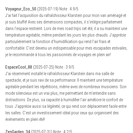
Voyageur_Eco_50
(
2025-07-19
)
Note :
4.9
/5
J’ai fait l’acquisition du rafraîchisseur Klarstein pour mon van aménagé et
je suis bluffé! Avec ses dimensions compactes, il s’intègre parfaitement
dans l’espace restreint. Lors de mes road trips cet été, il a su maintenir une
température agréable, même pendant les jours les plus chauds. J’apprécie
particulièrement la fonction d’humidification qui rend l’air frais et
confortable. C’est devenu un indispensable pour mes escapades estivales,
je le recommande à tous les passionnés de voyages en plein air!
EspaceCool_88
(
2025-07-25
)
Note :
3.9
/5
J’ai récemment installé le rafraîchisseur Klarstein dans ma salle de
spectacle, et je suis ravi de sa performance. Il maintient une température
agréable pendant les répétitions, même avec de nombreux musiciens. Son
mode silencieux est un vrai plus, me permettant de m’entendre sans
distractions. De plus, sa capacité à humidifier l’air améliore le confort de
tous. J’apprécie aussi sa légèreté, ce qui rend son déplacement facile entre
les salles. C’est un investissement idéal pour ceux qui organisent des
événements en plein été!
ZenGarden_34
(
2025-07-31
)
Note :
4.2
/5