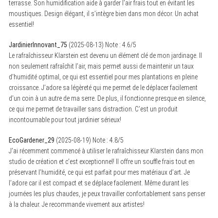
terrasse. Son humidification aide à garder l’air frais tout en évitant les
moustiques. Design élégant, il s’intègre bien dans mon décor. Un achat
essentiel!
JardinierInnovant_75
(
2025-08-13
)
Note :
4.6
/5
Le rafraîchisseur Klarstein est devenu un élément clé de mon jardinage. Il
non seulement rafraîchit l’air, mais permet aussi de maintenir un taux
d’humidité optimal, ce qui est essentiel pour mes plantations en pleine
croissance. J’adore sa légèreté qui me permet de le déplacer facilement
d’un coin à un autre de ma serre. De plus, il fonctionne presque en silence,
ce qui me permet de travailler sans distraction. C’est un produit
incontournable pour tout jardinier sérieux!
EcoGardener_29
(
2025-08-19
)
Note :
4.8
/5
J’ai récemment commencé à utiliser le rafraîchisseur Klarstein dans mon
studio de création et c’est exceptionnel! Il offre un souffle frais tout en
préservant l’humidité, ce qui est parfait pour mes matériaux d’art. Je
l’adore car il est compact et se déplace facilement. Même durant les
journées les plus chaudes, je peux travailler confortablement sans penser
à la chaleur. Je recommande vivement aux artistes!