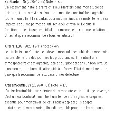
ZenGarden_45
(
2025-12-25
)
Note :
4.3
/5
J’ai récemment installé le rafraîchisseur Klarstein dans mon studio de
peinture, et je suis ravi des résultats. Il maintient une fraîcheur agréable
tout en humidifiant l’air, parfait pour mes matériaux. Sa mobilité tient à sa
légèreté, ce qui me permet de l’utiliser là où je travaille. De plus, il
fonctionne silencieusement, idéal pour me concentrer sur mes créations.
Un achat que je recommande à tous les artistes !
AireFrais_88
(
2025-12-31
)
Note :
4.4
/5
Le rafraîchisseur Klarstein est devenu mon indispensable dans mon coin
lecture. Même lors des journées les plus chaudes, il maintient une
atmosphère fraîche et agréable, idéale pour plonger dans un bon livre. De
plus, son mode d’humidification aide à préserver l’état de mes livres. Je ne
peux que le recommander aux passionnés de lecture!
ArtisanSouffle_33
(
2026-01-01
)
Note :
4.1
/5
J’utilise le rafraîchisseur Klarstein dans mon atelier de soufflage de verre, et
c’est un vrai bonheur! Il maintient une température agréable, ce qui est
essentiel pour mon travail délicat. Facile à déplacer, il s’adapte
parfaitement à mes besoins. Un indispensable pour tous les artisans!