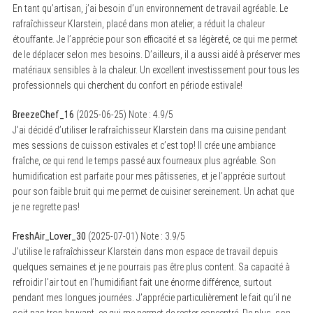
En tant qu’artisan, j’ai besoin d’un environnement de travail agréable. Le
rafraîchisseur Klarstein, placé dans mon atelier, a réduit la chaleur
étouffante. Je l’apprécie pour son efficacité et sa légèreté, ce qui me permet
de le déplacer selon mes besoins. D’ailleurs, il a aussi aidé à préserver mes
matériaux sensibles à la chaleur. Un excellent investissement pour tous les
professionnels qui cherchent du confort en période estivale!
BreezeChef_16
(
2025-06-25
)
Note :
4.9
/5
J’ai décidé d’utiliser le rafraîchisseur Klarstein dans ma cuisine pendant
mes sessions de cuisson estivales et c’est top! Il crée une ambiance
fraîche, ce qui rend le temps passé aux fourneaux plus agréable. Son
humidification est parfaite pour mes pâtisseries, et je l’apprécie surtout
pour son faible bruit qui me permet de cuisiner sereinement. Un achat que
je ne regrette pas!
FreshAir_Lover_30
(
2025-07-01
)
Note :
3.9
/5
J’utilise le rafraîchisseur Klarstein dans mon espace de travail depuis
quelques semaines et je ne pourrais pas être plus content. Sa capacité à
refroidir l’air tout en l’humidifiant fait une énorme différence, surtout
pendant mes longues journées. J’apprécie particulièrement le fait qu’il ne
soit pas trop bruyant, ce qui me permet de rester concentré. De plus, son