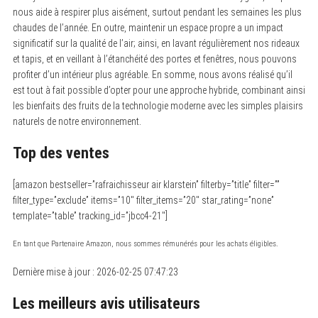
nous aide à respirer plus aisément, surtout pendant les semaines les plus
chaudes de l’année. En outre, maintenir un espace propre a un impact
significatif sur la qualité de l’air; ainsi, en lavant régulièrement nos rideaux
et tapis, et en veillant à l’étanchéité des portes et fenêtres, nous pouvons
profiter d’un intérieur plus agréable. En somme, nous avons réalisé qu’il
est tout à fait possible d’opter pour une approche hybride, combinant ainsi
les bienfaits des fruits de la technologie moderne avec les simples plaisirs
naturels de notre environnement.
Top des ventes
[amazon bestseller=”rafraichisseur air klarstein” filterby=”title” filter=””
filter_type=”exclude” items=”10″ filter_items=”20″ star_rating=”none”
template=”table” tracking_id=”jbcc4-21″]
En tant que Partenaire Amazon, nous sommes rémunérés pour les achats éligibles.
Dernière mise à jour : 2026-02-25 07:47:23
Les meilleurs avis utilisateurs