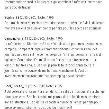
recommande ce produit à tous ceux qui cherchent à rafraîchir leur espace
sans trop de tracas.
Sophie_93
(
2025-03-25
)
Note :
4.0
/5
Ce rafraîchisseur Klarstein a révolutionné mes soirées d’été. Je l’utilise sur
ma terrasse et il crée une ambiance parfaite pour les apéros en extérieur!
CampingFana_11
(
2025-03-27
)
Note :
4.9
/5
Le rafraîchisseur Klarstein a été un véritable atout pour mes aventures en
camping. Compact et léger, je l’emmène partout. Pendant les chaudes
journées en plein air, il me permet de garder l’intérieur de ma tente frais et
agréable. Son option d’humidification fait toute la différence, surtout
lorsqu’il fait très chaud. De plus, je peux le faire fonctionner toute la
journée sans me soucier de ma batterie. Franchement, c’est un
investissement que tout amateur de camping devrait se faire !
Cool_Breeze_99
(
2025-03-31
)
Note :
4.1
/5
J’utilise le rafraîchisseur Klarstein dans ma salle de musique, et il a changé
mon expérience. Son bruit réduit me permet de profiter de mes sessions
sans distractions. De plus, sa capacité à humecter l’air est parfaite pour
préserver mes instruments de bois. Un must-have!