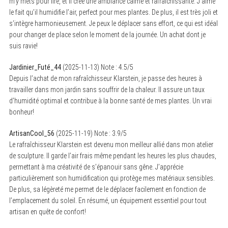
m’y mets pour lire, et il crée une ambiance calme et rafraîchissante. J’aime
le fait qu’il humidifie l’air, perfect pour mes plantes. De plus, il est très joli et
s’intègre harmonieusement. Je peux le déplacer sans effort, ce qui est idéal
pour changer de place selon le moment de la journée. Un achat dont je
suis ravie!
Jardinier_Futé_44
(
2025-11-13
)
Note :
4.5
/5
Depuis l’achat de mon rafraîchisseur Klarstein, je passe des heures à
travailler dans mon jardin sans souffrir de la chaleur. Il assure un taux
d’humidité optimal et contribue à la bonne santé de mes plantes. Un vrai
bonheur!
ArtisanCool_56
(
2025-11-19
)
Note :
3.9
/5
Le rafraîchisseur Klarstein est devenu mon meilleur allié dans mon atelier
de sculpture. Il garde l’air frais même pendant les heures les plus chaudes,
permettant à ma créativité de s’épanouir sans gêne. J’apprécie
particulièrement son humidification qui protège mes matériaux sensibles.
De plus, sa légèreté me permet de le déplacer facilement en fonction de
l’emplacement du soleil. En résumé, un équipement essentiel pour tout
artisan en quête de confort!