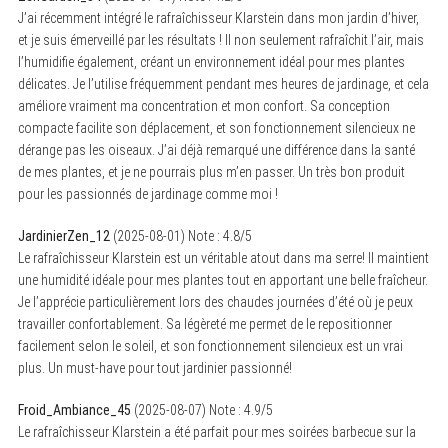
J’ai récemment intégré le rafraîchisseur Klarstein dans mon jardin d’hiver,
et je suis émerveillé par les résultats ! Il non seulement rafraîchit l’air, mais
l’humidifie également, créant un environnement idéal pour mes plantes
délicates. Je l’utilise fréquemment pendant mes heures de jardinage, et cela
améliore vraiment ma concentration et mon confort. Sa conception
compacte facilite son déplacement, et son fonctionnement silencieux ne
dérange pas les oiseaux. J’ai déjà remarqué une différence dans la santé
de mes plantes, et je ne pourrais plus m’en passer. Un très bon produit
pour les passionnés de jardinage comme moi !
JardinierZen_12
(
2025-08-01
)
Note :
4.8
/5
Le rafraîchisseur Klarstein est un véritable atout dans ma serre! Il maintient
une humidité idéale pour mes plantes tout en apportant une belle fraîcheur.
Je l’apprécie particulièrement lors des chaudes journées d’été où je peux
travailler confortablement. Sa légèreté me permet de le repositionner
facilement selon le soleil, et son fonctionnement silencieux est un vrai
plus. Un must-have pour tout jardinier passionné!
Froid_Ambiance_45
(
2025-08-07
)
Note :
4.9
/5
Le rafraîchisseur Klarstein a été parfait pour mes soirées barbecue sur la