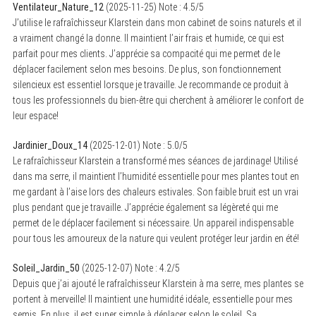
Ventilateur_Nature_12
(
2025-11-25
)
Note :
4.5
/5
J’utilise le rafraîchisseur Klarstein dans mon cabinet de soins naturels et il
a vraiment changé la donne. Il maintient l’air frais et humide, ce qui est
parfait pour mes clients. J’apprécie sa compacité qui me permet de le
déplacer facilement selon mes besoins. De plus, son fonctionnement
silencieux est essentiel lorsque je travaille. Je recommande ce produit à
tous les professionnels du bien-être qui cherchent à améliorer le confort de
leur espace!
Jardinier_Doux_14
(
2025-12-01
)
Note :
5.0
/5
Le rafraîchisseur Klarstein a transformé mes séances de jardinage! Utilisé
dans ma serre, il maintient l’humidité essentielle pour mes plantes tout en
me gardant à l’aise lors des chaleurs estivales. Son faible bruit est un vrai
plus pendant que je travaille. J’apprécie également sa légèreté qui me
permet de le déplacer facilement si nécessaire. Un appareil indispensable
pour tous les amoureux de la nature qui veulent protéger leur jardin en été!
Soleil_Jardin_50
(
2025-12-07
)
Note :
4.2
/5
Depuis que j’ai ajouté le rafraîchisseur Klarstein à ma serre, mes plantes se
portent à merveille! Il maintient une humidité idéale, essentielle pour mes
semis. En plus, il est super simple à déplacer selon le soleil. Sa