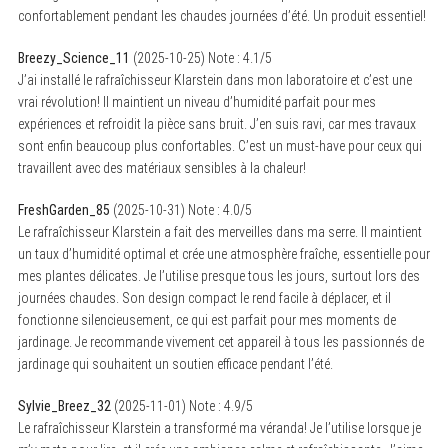
confortablement pendant les chaudes journées d’été. Un produit essentiel!
Breezy_Science_11
(
2025-10-25
)
Note :
4.1
/5
J’ai installé le rafraîchisseur Klarstein dans mon laboratoire et c’est une
vrai révolution! Il maintient un niveau d’humidité parfait pour mes
expériences et refroidit la pièce sans bruit. J’en suis ravi, car mes travaux
sont enfin beaucoup plus confortables. C’est un must-have pour ceux qui
travaillent avec des matériaux sensibles à la chaleur!
FreshGarden_85
(
2025-10-31
)
Note :
4.0
/5
Le rafraîchisseur Klarstein a fait des merveilles dans ma serre. Il maintient
un taux d’humidité optimal et crée une atmosphère fraîche, essentielle pour
mes plantes délicates. Je l’utilise presque tous les jours, surtout lors des
journées chaudes. Son design compact le rend facile à déplacer, et il
fonctionne silencieusement, ce qui est parfait pour mes moments de
jardinage. Je recommande vivement cet appareil à tous les passionnés de
jardinage qui souhaitent un soutien efficace pendant l’été.
Sylvie_Breez_32
(
2025-11-01
)
Note :
4.9
/5
Le rafraîchisseur Klarstein a transformé ma véranda! Je l’utilise lorsque je