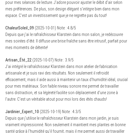
pour mes séances de lecture. J’adore pouvoir ajuster le débit d’air selon
mes préférences. De plus, son design élégant s’intègre bien dans mon
espace. C’est un investissement que je ne regrette pas du tout!
ChaleurSoleil_09
(
2025-10-01
)
Note :
4.8
/5
Depuis que j’ai le rafraîchisseur Klarstein dans mon salon, je redécouvre
mes soirées d’été. Il diffuse une brise fraîche sans être intrusif, parfait pour
mes moments de détente!
Artisan_Été_22
(
2025-10-07
)
Note :
3.9
/5
J’ai intégré le rafraîchisseur Klarstein dans mon atelier de fabrication
artisanale et je suis ravi des résultats. Non seulement il refroidit
efficacement, mais il aide aussi à maintenir un taux d’humidité idéal, crucial
pour mes matériaux. Son faible niveau sonore me permet de travailler
sans distraction, et sa légèreté facilite son déplacement d’une zone à
l’autre. C’est un véritable atout pour moi lors des étés chauds!
Jardinier_Expert_10
(
2025-10-19
)
Note :
4.3
/5
Depuis que j’utilise le rafraîchisseur Klarstein dans mon jardin, je suis
vraiment impressionné. Non seulement il maintient mes plantes en bonne
santé grâce à l’humidité qu’il fournit, mais il me permet aussi de travailler