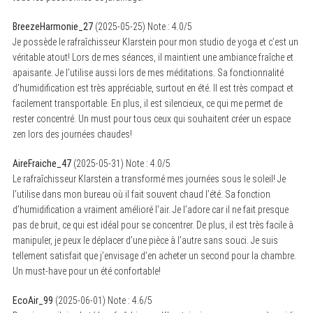
BreezeHarmonie_27
(
2025-05-25
)
Note :
4.0
/5
Je possède le rafraîchisseur Klarstein pour mon studio de yoga et c’est un
véritable atout! Lors de mes séances, il maintient une ambiance fraîche et
apaisante. Je l’utilise aussi lors de mes méditations. Sa fonctionnalité
d’humidification est très appréciable, surtout en été. Il est très compact et
facilement transportable. En plus, il est silencieux, ce qui me permet de
rester concentré. Un must pour tous ceux qui souhaitent créer un espace
zen lors des journées chaudes!
AireFraiche_47
(
2025-05-31
)
Note :
4.0
/5
Le rafraîchisseur Klarstein a transformé mes journées sous le soleil! Je
l’utilise dans mon bureau où il fait souvent chaud l’été. Sa fonction
d’humidification a vraiment amélioré l’air. Je l’adore car il ne fait presque
pas de bruit, ce qui est idéal pour se concentrer. De plus, il est très facile à
manipuler, je peux le déplacer d’une pièce à l’autre sans souci. Je suis
tellement satisfait que j’envisage d’en acheter un second pour la chambre.
Un must-have pour un été confortable!
EcoAir_99
(
2025-06-01
)
Note :
4.6
/5