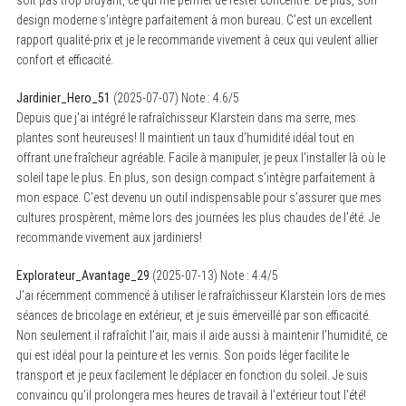
design moderne s’intègre parfaitement à mon bureau. C’est un excellent
rapport qualité-prix et je le recommande vivement à ceux qui veulent allier
confort et efficacité.
Jardinier_Hero_51
(
2025-07-07
)
Note :
4.6
/5
Depuis que j’ai intégré le rafraîchisseur Klarstein dans ma serre, mes
plantes sont heureuses! Il maintient un taux d’humidité idéal tout en
offrant une fraîcheur agréable. Facile à manipuler, je peux l’installer là où le
soleil tape le plus. En plus, son design compact s’intègre parfaitement à
mon espace. C’est devenu un outil indispensable pour s’assurer que mes
cultures prospèrent, même lors des journées les plus chaudes de l’été. Je
recommande vivement aux jardiniers!
Explorateur_Avantage_29
(
2025-07-13
)
Note :
4.4
/5
J’ai récemment commencé à utiliser le rafraîchisseur Klarstein lors de mes
séances de bricolage en extérieur, et je suis émerveillé par son efficacité.
Non seulement il rafraîchit l’air, mais il aide aussi à maintenir l’humidité, ce
qui est idéal pour la peinture et les vernis. Son poids léger facilite le
transport et je peux facilement le déplacer en fonction du soleil. Je suis
convaincu qu’il prolongera mes heures de travail à l’extérieur tout l’été!