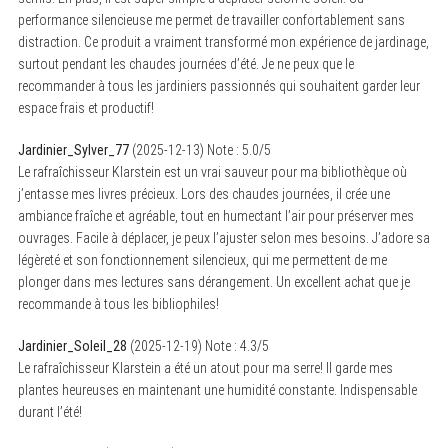
performance silencieuse me permet de travailler confortablement sans
distraction. Ce produit a vraiment transformé mon expérience de jardinage,
surtout pendant les chaudes journées d’été. Je ne peux que le
recommander à tous les jardiniers passionnés qui souhaitent garder leur
espace frais et productif!
Jardinier_Sylver_77
(
2025-12-13
)
Note :
5.0
/5
Le rafraîchisseur Klarstein est un vrai sauveur pour ma bibliothèque où
j’entasse mes livres précieux. Lors des chaudes journées, il crée une
ambiance fraîche et agréable, tout en humectant l’air pour préserver mes
ouvrages. Facile à déplacer, je peux l’ajuster selon mes besoins. J’adore sa
légèreté et son fonctionnement silencieux, qui me permettent de me
plonger dans mes lectures sans dérangement. Un excellent achat que je
recommande à tous les bibliophiles!
Jardinier_Soleil_28
(
2025-12-19
)
Note :
4.3
/5
Le rafraîchisseur Klarstein a été un atout pour ma serre! Il garde mes
plantes heureuses en maintenant une humidité constante. Indispensable
durant l’été!