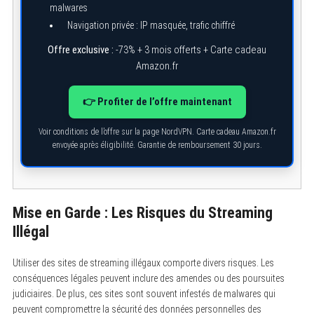
malwares
Navigation privée : IP masquée, trafic chiffré
Offre exclusive :
-73% + 3 mois offerts + Carte cadeau
S
Amazon.fr
e
a
r
👉 Profiter de l’offre maintenant
c
h
f
Voir conditions de l’offre sur la page NordVPN. Carte cadeau Amazon.fr
o
envoyée après éligibilité. Garantie de remboursement 30 jours.
r
:
Mise en Garde : Les Risques du Streaming
Illégal
Utiliser des sites de streaming illégaux comporte divers risques. Les
conséquences légales peuvent inclure des amendes ou des poursuites
judiciaires. De plus, ces sites sont souvent infestés de malwares qui
peuvent compromettre la sécurité des données personnelles des