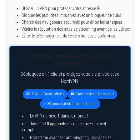
Utiliser un VPN pour protéger votre adresse IP.
Bloquer les publicités intrusives avec un bloqueur de pubs.
Choisir des navigateurs sécurisés pour éviter les arnaques.
Vérifier la réputation des sites de streaming avant de les utiliser.
Éviter le téléchargement de fichiers sur ces plateformes.
🚨 Accès bloqué à votre site de
streaming ?
Débloquez en 1 clic et protégez votre vie privée avec
NordVPN.
🎁 -73% + 3 mois offerts
🛍️ Carte cadeau Amazon.fr
✅ 30 jours satisfait ou remboursé
Le VPN numéro 1 dans le monde !
Jusqu’à
10 appareils
sécurisés avec un seul
compte
Protection avancée : anti-phishing, blocage des