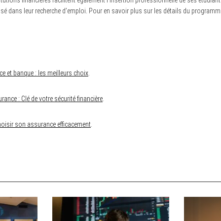
utions financières facilitent également l’insertion professionnelle de ses étudiants
dans leur recherche d’emploi. Pour en savoir plus sur les détails du programme,
e et banque : les meilleurs choix
.
rance : Clé de votre sécurité financière
.
isir son assurance efficacement
.