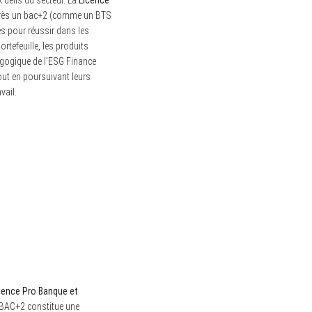
 défis du secteur. La
Licence
 après un bac+2 (comme un BTS
s pour réussir dans les
rtefeuille, les produits
dagogique de l’ESG Finance
tout en poursuivant leurs
vail.
cence Pro Banque et
u BAC+2 constitue une