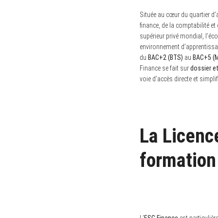
Située au cœur du quartier d’
finance, de la comptabilité e
supérieur privé mondial, l’éc
environnement d’apprentissage
du
BAC+2 (BTS)
au
BAC+5 (M
Finance se fait sur
dossier e
voie d’accès directe et simpli
S
e
a
La Licenc
r
c
h
formation
f
o
r
: