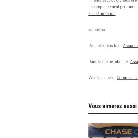
Finance avec de grandes instit
accompagnement personnalisé 
Fiche formation
.
ART.1067381
Pour aller plus loin :
Assuranc
Dans la même rubrique :
Assu
Voir également :
Comment cho
Vous aimerez aussi