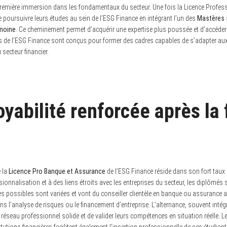
première immersion dans les fondamentaux du secteur. Une fois la Licence Professi
e poursuivre leurs études au sein de l’ESG Finance en intégrant l’un des
Mastères 
imoine
. Ce cheminement permet d’acquérir une expertise plus poussée et d’accéder
s de l’ESG Finance sont conçus pour former des cadres capables de s’adapter au
 secteur financier.
yabilité renforcée après la
e la
Licence Pro Banque et Assurance
de l’ESG Finance réside dans son fort taux 
ionnalisation et à des liens étroits avec les entreprises du secteur, les diplômés s
res possibles sont variées et vont du conseiller clientèle en banque ou assurance 
s l’analyse de risques ou le financement d’entreprise. L’alternance, souvent inté
 réseau professionnel solide et de valider leurs compétences en situation réelle. L