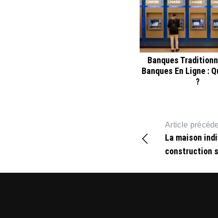
Banques Traditionn
Banques En Ligne : Q
?
Article précéd
La maison indi
construction 