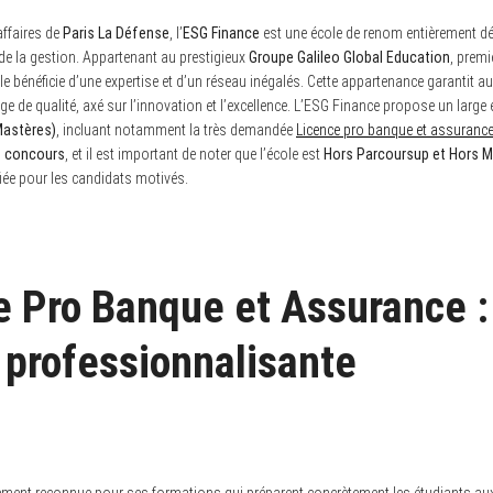
affaires de
Paris La Défense
, l’
ESG Finance
est une école de renom entièrement dé
t de la gestion. Appartenant au prestigieux
Groupe Galileo Global Education
, prem
ole bénéficie d’une expertise et d’un réseau inégalés. Cette appartenance garantit a
 de qualité, axé sur l’innovation et l’excellence. L’ESG Finance propose un large 
astères)
, incluant notamment la très demandée
Licence pro banque et assuranc
t concours
, et il est important de noter que l’école est
Hors Parcoursup et Hors 
fiée pour les candidats motivés.
e Pro Banque et Assurance :
 professionnalisante