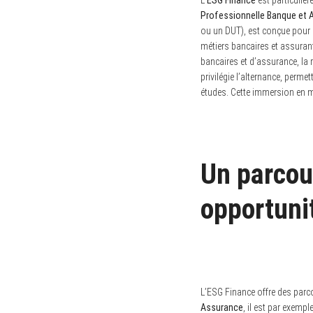
L’
ESG Finance
est particuliè
Professionnelle Banque et 
ou un DUT), est conçue pour
métiers bancaires et assurant
bancaires et d’assurance, la 
privilégie l’alternance, perme
études. Cette immersion en mi
Un parcou
opportuni
L’ESG Finance offre des parco
Assurance
, il est par exem