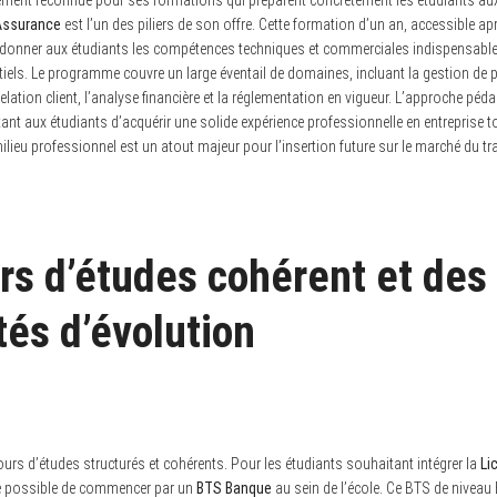
rement reconnue pour ses formations qui préparent concrètement les étudiants aux
Assurance
est l’un des piliers de son offre. Cette formation d’un an, accessible
 donner aux étudiants les compétences techniques et commerciales indispensable
iels. Le programme couvre un large éventail de domaines, incluant la gestion de po
relation client, l’analyse financière et la réglementation en vigueur. L’approche pé
ttant aux étudiants d’acquérir une solide expérience professionnelle en entreprise 
lieu professionnel est un atout majeur pour l’insertion future sur le marché du tra
rs d’études cohérent et des
tés d’évolution
urs d’études structurés et cohérents. Pour les étudiants souhaitant intégrer la
Li
ple possible de commencer par un
BTS Banque
au sein de l’école. Ce BTS de nivea