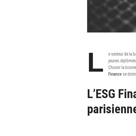
L
e secteur de la 
jeunes diplômés.
Choisir la bonne
Finance
se disti
L’ESG Fin
parisienn