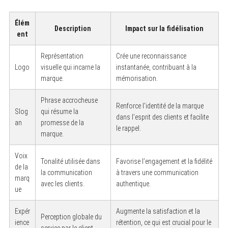
Élém
Description
Impact sur la fidélisation
ent
Représentation
Crée une reconnaissance
Logo
visuelle qui incarne la
instantanée, contribuant à la
marque.
mémorisation.
Phrase accrocheuse
Renforce l’identité de la marque
Slog
qui résume la
dans l’esprit des clients et facilite
an
promesse de la
le rappel.
marque.
Voix
Tonalité utilisée dans
Favorise l’engagement et la fidélité
de la
la communication
à travers une communication
marq
avec les clients.
authentique.
ue
Expér
Augmente la satisfaction et la
Perception globale du
ience
rétention, ce qui est crucial pour le
service par le client.