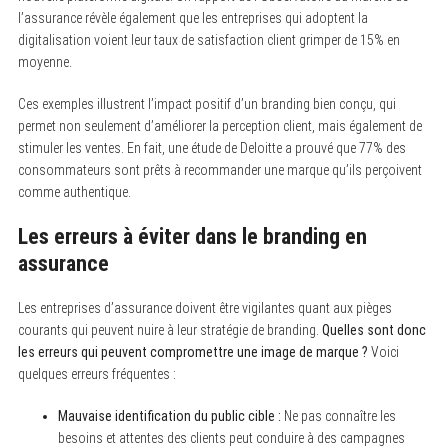
l’assurance révèle également que les entreprises qui adoptent la
digitalisation voient leur taux de satisfaction client grimper de 15% en
moyenne.
Ces exemples illustrent l’impact positif d’un branding bien conçu, qui
S
permet non seulement d’améliorer la perception client, mais également de
e
stimuler les ventes. En fait, une étude de Deloitte a prouvé que 77% des
a
consommateurs sont prêts à recommander une marque qu’ils perçoivent
r
c
comme authentique.
h
f
Les erreurs à éviter dans le branding en
o
r
assurance
:
Les entreprises d’assurance doivent être vigilantes quant aux pièges
courants qui peuvent nuire à leur stratégie de branding.
Quelles sont donc
les erreurs qui peuvent compromettre une image de marque ?
Voici
quelques erreurs fréquentes :
Mauvaise identification du public cible :
Ne pas connaître les
besoins et attentes des clients peut conduire à des campagnes