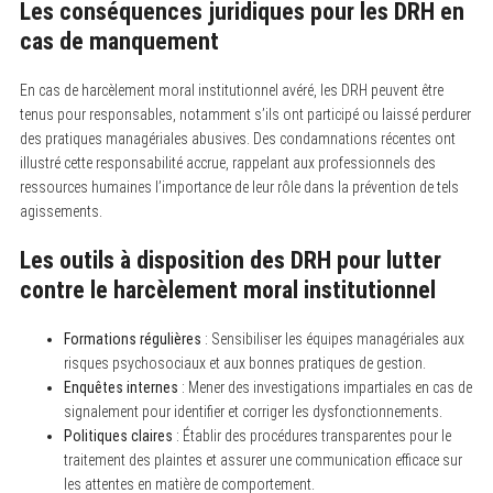
Les conséquences juridiques pour les DRH en
S
cas de manquement
e
a
r
En cas de harcèlement moral institutionnel avéré, les DRH peuvent être
c
tenus pour responsables, notamment s’ils ont participé ou laissé perdurer
h
f
des pratiques managériales abusives. Des condamnations récentes ont
o
illustré cette responsabilité accrue, rappelant aux professionnels des
r
:
ressources humaines l’importance de leur rôle dans la prévention de tels
agissements.
Les outils à disposition des DRH pour lutter
contre le harcèlement moral institutionnel
Formations régulières
: Sensibiliser les équipes managériales aux
risques psychosociaux et aux bonnes pratiques de gestion.
Enquêtes internes
: Mener des investigations impartiales en cas de
signalement pour identifier et corriger les dysfonctionnements.
Politiques claires
: Établir des procédures transparentes pour le
traitement des plaintes et assurer une communication efficace sur
les attentes en matière de comportement.