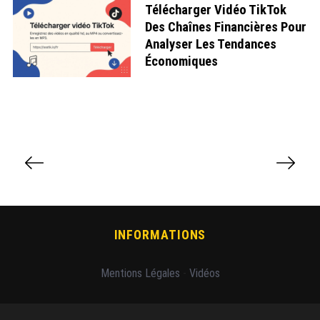
Télécharger Vidéo TikTok
Des Chaînes Financières Pour
Analyser Les Tendances
Économiques
P
a
g
i
n
a
INFORMATIONS
t
i
Mentions Légales
-
Vidéos
o
n
d