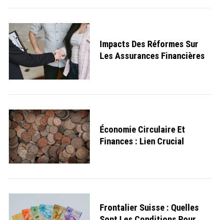
Impacts Des Réformes Sur
S
e
Les Assurances Financières
a
r
c
h
f
o
r
:
Économie Circulaire Et
Finances : Lien Crucial
Frontalier Suisse : Quelles
Sont Les Conditions Pour